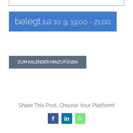
Newsletter
belegt
Juli 10 @ 19:00
-
21:00
Kulturnetz
ZUM KALENDER HINZUFÜGEN
Share This Post, Choose Your Platform!
Facebook
LinkedIn
WhatsApp