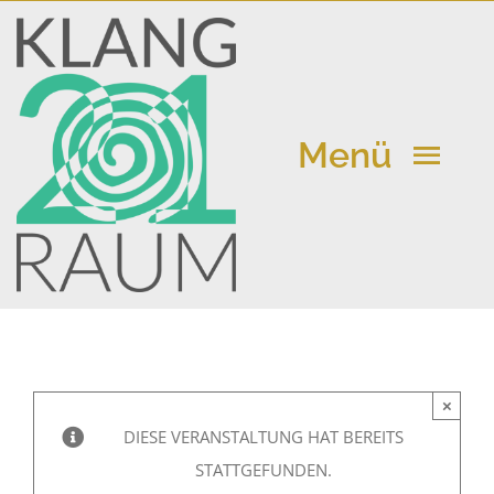
Zum
Inhalt
springen
Menü
Klangraum 21
Kalender
×
Aktuelle Beiträge
DIESE VERANSTALTUNG HAT BEREITS
STATTGEFUNDEN.
Vermietung