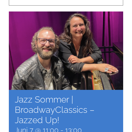
Newsletter
Kulturnetz
Jazz Sommer |
BroadwayClassics –
Jazzed Up!
Juni 7 @ 11:00
-
13:00