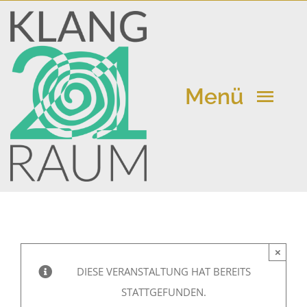
Zum
Inhalt
springen
Menü
Klangraum 21
Kalender
×
Aktuelle Beiträge
DIESE VERANSTALTUNG HAT BEREITS
STATTGEFUNDEN.
Vermietung