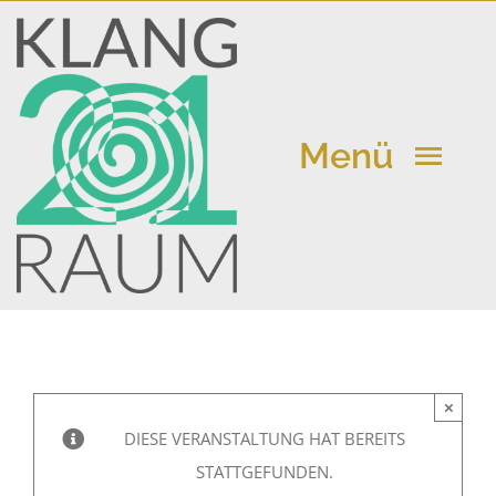
Zum
Inhalt
springen
Menü
Klangraum 21
Kalender
×
Aktuelle Beiträge
DIESE VERANSTALTUNG HAT BEREITS
STATTGEFUNDEN.
Vermietung