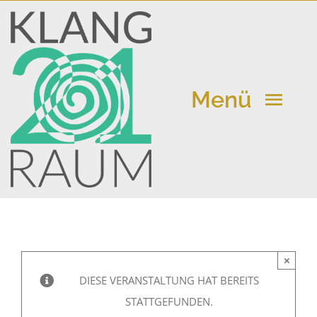
Zum
Inhalt
springen
Menü
Klangraum 21
Kalender
×
Aktuelle Beiträge
DIESE VERANSTALTUNG HAT BEREITS
STATTGEFUNDEN.
Vermietung