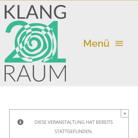
Zum
Inhalt
springen
Menü
Klangraum 21
Kalender
×
Aktuelle Beiträge
DIESE VERANSTALTUNG HAT BEREITS
STATTGEFUNDEN.
Vermietung