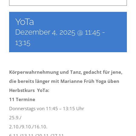
Newsletter
YoTa
Dezember 4, 2025 @ 11:45
-
Kulturnetz
13:15
Körperwahrnehmung und Tanz, gedacht für jene,
die bereits länger mit Marianne Früh Yoga üben
Herbstkurs YoTa:
11 Termine
Donnerstags von 11:45 – 13:15 Uhr
25.9./
2.10./9.10./16.10.
6.11./13.11./20.11./27.11.