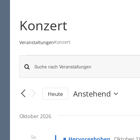
Konzert
Konzert
Veranstaltungen
Veranstaltungen
Veranstaltungen
Bitte
Schlüsselwort
Suche
eingeben.
Anstehend
Heute
Suche
Datum
und
wählen.
nach
Oktober 2026
Ansichten,
Veranstaltungen
Schlüsselwort.
Navigation
So.
Hervorgehoben
Oktober 1