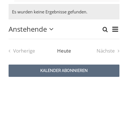
Veranstaltungen
Es wurden keine Ergebnisse gefunden.
Newsletter
Hinweis
Anstehende
Ver
Suche
Verans
Zusam
Kulturnetz
Datum
Ans
auswählen.
Suche
Nav
Vorherige
Heute
Nächste
und
Veranstaltungen
Veranstal
Ansich
KALENDER ABONNIEREN
Naviga