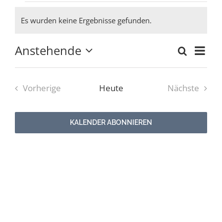
Veranstaltungen
Es wurden keine Ergebnisse gefunden.
Newsletter
Hinweis
Anstehende
Ver
Suche
Verans
Zusam
Kulturnetz
Datum
Ans
auswählen.
Suche
Nav
Vorherige
Heute
Nächste
und
Veranstaltungen
Veranstal
Ansich
KALENDER ABONNIEREN
Naviga