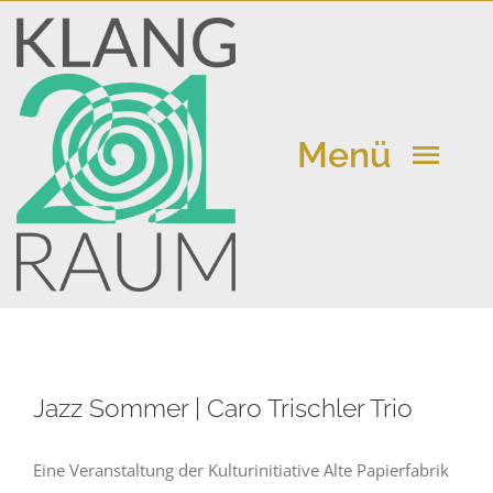
Zum
Inhalt
springen
Menü
Klangraum 21
Kalender
Jazz Sommer | Caro Trischler Trio
Aktuelle Beiträge
Eine Veranstaltung der Kulturinitiative Alte Papierfabrik
Vermietung