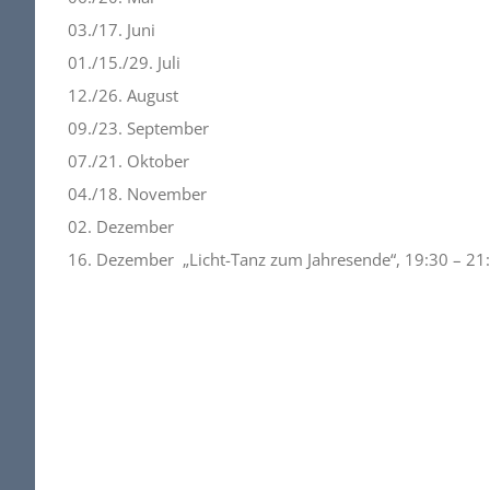
03./17. Juni
01./15./29. Juli
12./26. August
09./23. September
07./21. Oktober
04./18. November
02. Dezember
16. Dezember „Licht-Tanz zum Jahresende“, 19:30 – 21