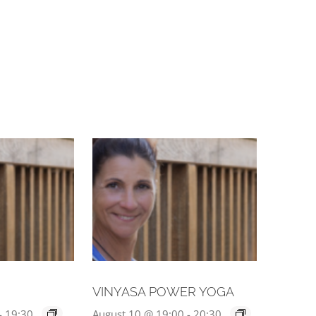
VINYASA POWER YOGA
-
19:30
August 10 @ 19:00
-
20:30