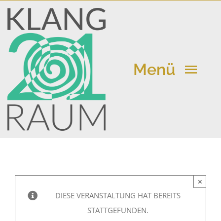
Zum
Inhalt
springen
Menü
Klangraum 21
Kalender
×
Aktuelle Beiträge
DIESE VERANSTALTUNG HAT BEREITS
STATTGEFUNDEN.
Vermietung