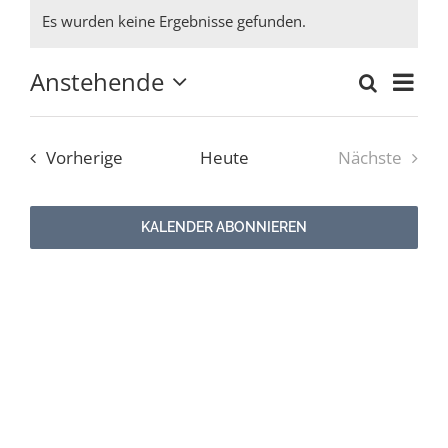
Veranstaltungen
Es wurden keine Ergebnisse gefunden.
Hinweis
Newsletter
Anstehende
Ver
Suche
Verans
Liste
Datum
Ans
Kulturnetz
wählen.
Suche
Nav
Veranstaltungen
Vorherige
Heute
Nächste
und
Veranstal
Ansich
KALENDER ABONNIEREN
Naviga