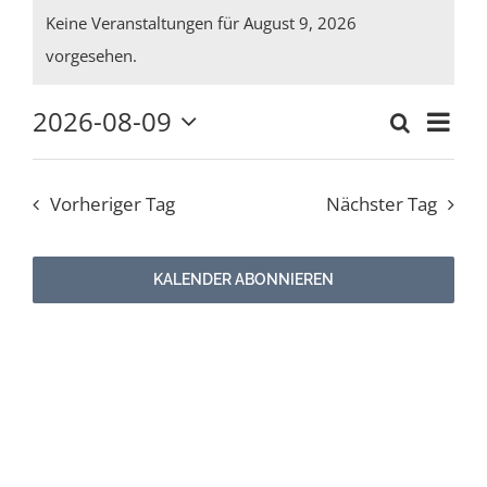
Veranstaltungen
Keine Veranstaltungen für August 9, 2026
für
Hinweis
vorgesehen.
Newsletter
August
2026-08-09
Ver
Suche
9,
Kulturnetz
Verans
Tag
Datum
Ans
wählen.
2026
Suche
Nav
Vorheriger Tag
Nächster Tag
und
Ansich
KALENDER ABONNIEREN
Naviga