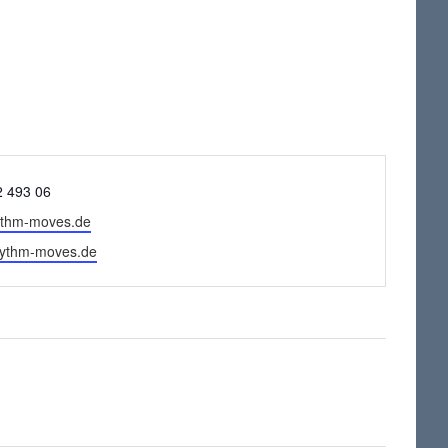
2 493 06
ythm-moves.de
e
rhythm-moves.de