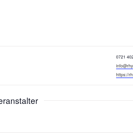
Telefon
0721 40
Email
info@rh
Webseit
https://
ranstalter