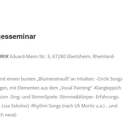
gesseminar
BRIK
Eduard-Mann-Str. 3, 67280 Ebertsheim, Rheinland-
it einem bunten „Blumenstrauß“ an Inhalten: -Circle Songs
gen, mit Elementen aus dem „Vocal Painting“ -Klangteppich
sion -Sing- und StimmSpiele -Stimme&Körper- Erfahrungs-
. Lisa Sokolov) -Rhythm Songs (nach Uli Moritz u.a.) …und
ch neue)