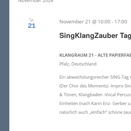
November 2026
Sa.
November 21 @ 10:00
-
17:00
21
SingKlangZauber Ta
KLANGRAUM 21 - ALTE PAPIERFA
Pfalz, Deutschland
Ein abwechslungsreicher SING-Tag m
(Der Chor des Moments) -Impro-Sin
& Tönen, Klangbaden -Vocal Percus
Einheiten (nach Karin Enz- Gerber u
natürlich auch „einfach“ schöne (au