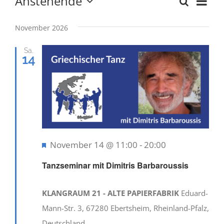
Anstehende
Veranstaltungen
Ver
Suche
Verans
Liste
Datum
Ans
wählen.
Newsletter
Suche
November 2026
Nav
und
Sa.
14
Kulturnetz
Ansich
Naviga
Hervorgehoben
November 14 @ 11:00
-
20:00
Tanzseminar mit Dimitris Barbaroussis
KLANGRAUM 21 - ALTE PAPIERFABRIK
Eduard-
Mann-Str. 3, 67280 Ebertsheim, Rheinland-Pfalz,
Deutschland